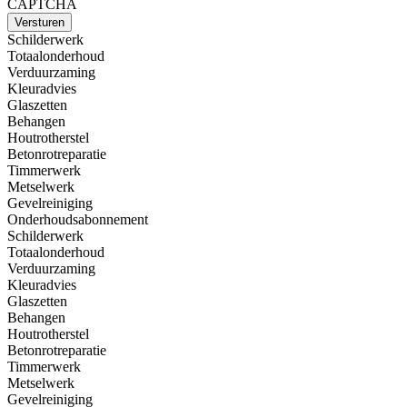
CAPTCHA
Versturen
Schilderwerk
Totaalonderhoud
Verduurzaming
Kleuradvies
Glaszetten
Behangen
Houtrotherstel
Betonrotreparatie
Timmerwerk
Metselwerk
Gevelreiniging
Onderhoudsabonnement
Schilderwerk
Totaalonderhoud
Verduurzaming
Kleuradvies
Glaszetten
Behangen
Houtrotherstel
Betonrotreparatie
Timmerwerk
Metselwerk
Gevelreiniging