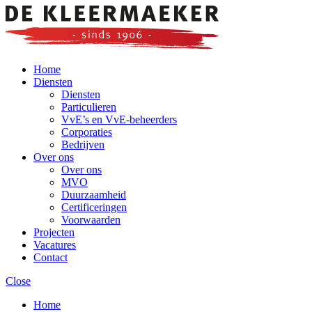
Home
Diensten
Diensten
Particulieren
VvE’s en VvE-beheerders
Corporaties
Bedrijven
Over ons
Over ons
MVO
Duurzaamheid
Certificeringen
Voorwaarden
Projecten
Vacatures
Contact
Close
Home