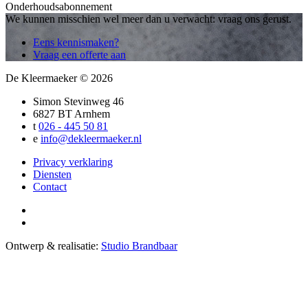
Onderhoudsabonnement
We kunnen misschien wel meer dan u verwacht: vraag ons gerust.
Eens kennismaken?
Vraag een offerte aan
De Kleermaeker
© 2026
Simon Stevinweg 46
6827 BT Arnhem
t
026 - 445 50 81
e
info@dekleermaeker.nl
Privacy verklaring
Diensten
Contact
Ontwerp & realisatie:
Studio Brandbaar
Close
this
module