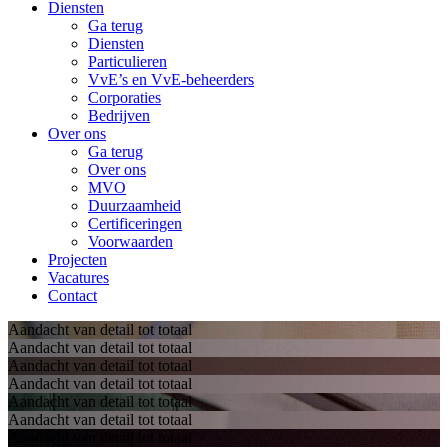
Diensten
Ga terug
Diensten
Particulieren
VvE’s en VvE-beheerders
Corporaties
Bedrijven
Over ons
Ga terug
Over ons
MVO
Duurzaamheid
Certificeringen
Voorwaarden
Projecten
Vacatures
Contact
Aandacht van detail tot totaal
Aandacht van detail tot totaal
Aandacht van detail tot totaal
Aandacht van detail tot totaal
Aandacht van detail tot totaal
Aandacht van detail tot totaal
Aandacht van detail tot totaal