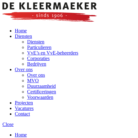
Home
Diensten
Diensten
Particulieren
VvE’s en VvE-beheerders
Corporaties
Bedrijven
Over ons
Over ons
MVO
Duurzaamheid
Certificeringen
Voorwaarden
Projecten
Vacatures
Contact
Close
Home