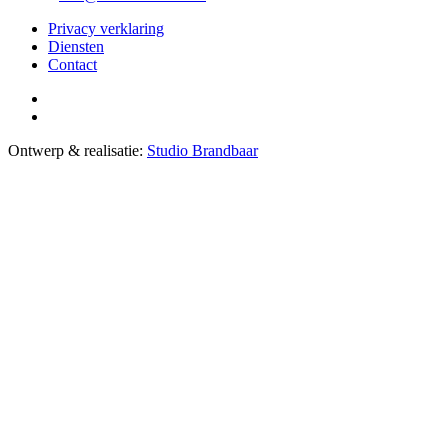
Privacy verklaring
Diensten
Contact
Ontwerp & realisatie:
Studio Brandbaar
Close
this
module
In verband met de
zomerbouwvak
zijn wij
gesloten van zaterdag 25 juli t/m zondag 16
augustus.
Vanaf maandag 17 augustus zijn wij u graag weer
van dienst.
We wensen u een hele fijne zomervakantie toe!