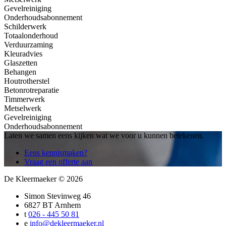
Gevelreiniging
Onderhoudsabonnement
Schilderwerk
Totaalonderhoud
Verduurzaming
Kleuradvies
Glaszetten
Behangen
Houtrotherstel
Betonrotreparatie
Timmerwerk
Metselwerk
Gevelreiniging
Onderhoudsabonnement
Laten we samen eens kijken wat we voor u kunnen betekenen.
Eens kennismaken?
Vraag een offerte aan
De Kleermaeker
© 2026
Simon Stevinweg 46
6827 BT Arnhem
t
026 - 445 50 81
e
info@dekleermaeker.nl