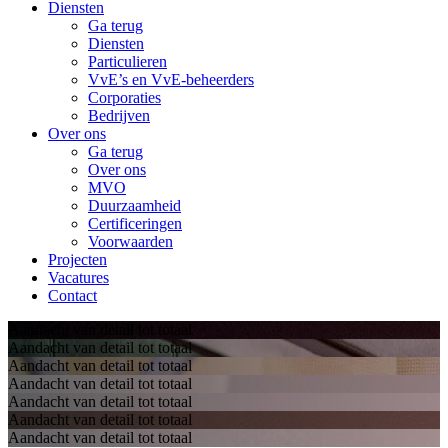
Diensten
Ga terug
Diensten
Particulieren
VvE’s en VvE-beheerders
Corporaties
Bedrijven
Over ons
Ga terug
Over ons
MVO
Duurzaamheid
Certificeringen
Voorwaarden
Projecten
Vacatures
Contact
Aandacht van detail tot totaal
Aandacht van detail tot totaal
Aandacht van detail tot totaal
Aandacht van detail tot totaal
Aandacht van detail tot totaal
Aandacht van detail tot totaal
Aandacht van detail tot totaal